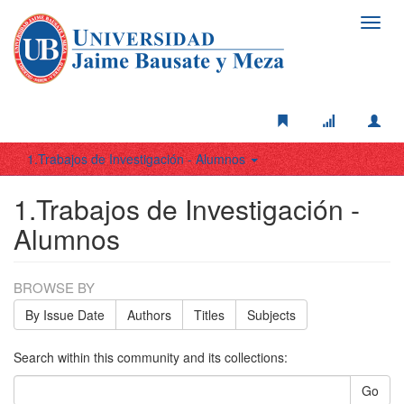
Toggl
navig
1.Trabajos de Investigación - Alumnos
1.Trabajos de Investigación -
Alumnos
BROWSE BY
By Issue Date
Authors
Titles
Subjects
Search within this community and its collections:
Go