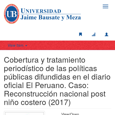
Toggl
navig
View Item
Cobertura y tratamiento
periodístico de las políticas
públicas difundidas en el diario
oficial El Peruano. Caso:
Reconstrucción nacional post
niño costero (2017)
View/
Open