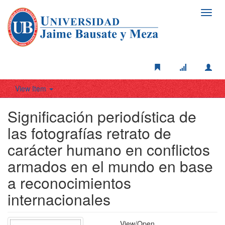
Toggl
navig
View Item
Significación periodística de
las fotografías retrato de
carácter humano en conflictos
armados en el mundo en base
a reconocimientos
internacionales
View/
Open