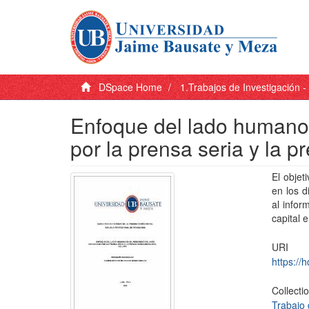
DSpace Home
1.Trabajos de Investigación 
Enfoque del lado humano
por la prensa seria y la 
El objet
en los d
al infor
capital 
URI
https://
Collecti
Trabajo 