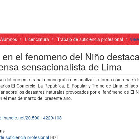
- Alumnos
Licenciatura
Trabajo de suficiencia profesional
View
 en el fenomeno del Niño destac
prensa sensacionalista de Lima
ivo del presente trabajo monográfico es analizar la forma cómo ha sid
iarios El Comercio, La República, El Popular y Trome de Lima, el la
mar sobre los desastres naturales provocados por el fenómeno de El N
en el mes de marzo del presente año.
hdl.handle.net/20.500.14229/108
ons
de suficiencia profesional
[67]