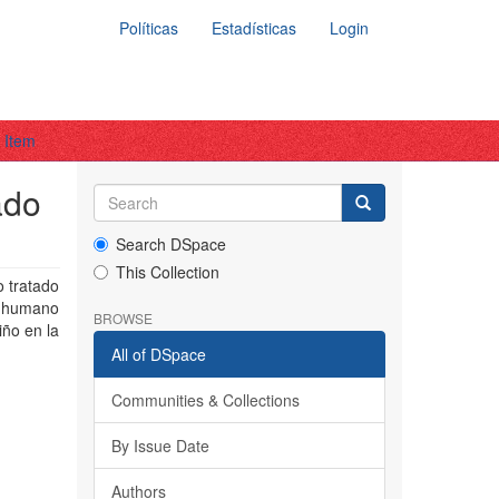
Políticas
Estadísticas
Login
 Item
ado
Search DSpace
This Collection
o tratado
do humano
BROWSE
iño en la
All of DSpace
Communities & Collections
By Issue Date
Authors