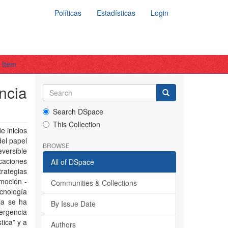
Políticas
Estadísticas
Login
 Item
ncia
Search DSpace
This Collection
e inicios
el papel
BROWSE
eversible
icaciones
All of DSpace
rategias
nmoción -
Communities & Collections
ecnología
ia se ha
By Issue Date
ergencia
tica” y a
Authors