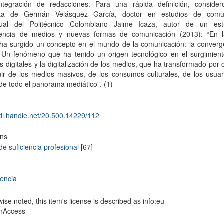
ntegración de redacciones. Para una rápida definición, considero
sta de Germán Velásquez García, doctor en estudios de comun
sual del Politécnico Colombiano Jaime Icaza, autor de un es
encia de medios y nuevas formas de comunicación (2013): “En l
ha surgido un concepto en el mundo de la comunicación: la converg
 Un fenómeno que ha tenido un origen tecnológico en el surgimient
s digitales y la digitalización de los medios, que ha transformado por
nir de los medios masivos, de los consumos culturales, de los usuar
de todo el panorama mediático”. (1)
hdl.handle.net/20.500.14229/112
ons
de suficiencia profesional
[67]
encia
se noted, this item's license is described as info:eu-
enAccess