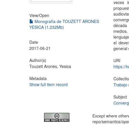
veces i
propue
audiovi
View/
Open
converg
Monografía de TOUZETT ARONES
década 
YESICA (1.232Mb)
medios.
lenguaje
Date
el deve
2017-06-21
general 
Author(s)
URI
Touzett Arones, Yesica
https://
Metadata
Collecti
Show full item record
Trabajo 
Subject
Converg
Except where otherwi
repo/semantics/op