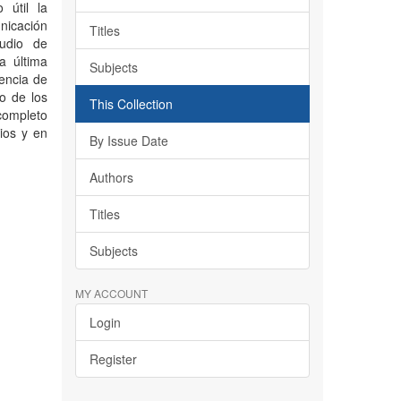
 útil la
icación
Titles
tudio de
a última
Subjects
encia de
o de los
This Collection
 completo
ios y en
By Issue Date
Authors
Titles
Subjects
MY ACCOUNT
Login
Register