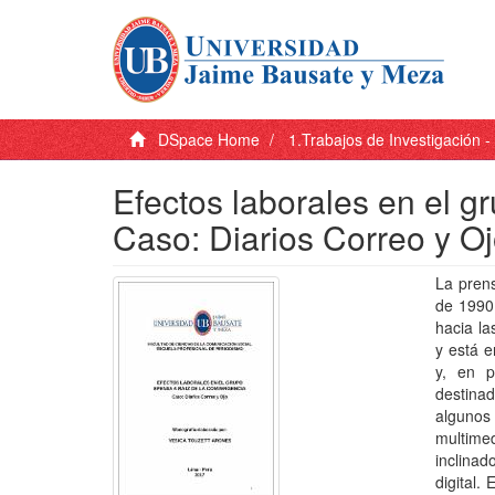
DSpace Home
1.Trabajos de Investigación 
Efectos laborales en el g
Caso: Diarios Correo y O
La prens
de 1990
hacia la
y está e
y, en p
destinad
algunos 
multime
inclina
digital.