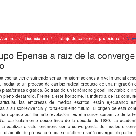
- Alumnos
Licenciatura
Trabajo de suficiencia profesional
View
rupo Epensa a raiz de la converge
jo
a escrita viene sufriendo serias transformaciones a nivel mundial desd
, mediante un proceso de cambio radical producto de una migración d
s plataformas digitales. Se trata de un fenómeno global, inevitable e irr
n pleno desarrollo. Frente a este horizonte, la industria de las comun
articular, las empresas de medios escritos, están ejecutando est
as a su sobrevivencia y fortalecimiento futuro. El origen de esta co
han optado por llamarlo revolución- es el avance sustantivo de la t
dia, particularmente desde fines de la década de 1980. La academ
do a bautizar a este fenómeno como convergencia de medios o conv
 En el ámbito de prensa peruana se prefiere usar “convergencia periodís