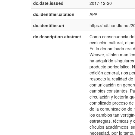
dc.date.issued
2017-12-20
dc.identifier.citation
APA
dc.identifier.uri
https://hdl.handle.net/
dc.description.abstract
Como consecuencia del 
evolución cultural, el 
En la denominada era d
Weaver, si bien mantie
ha adquirido singulares
producto periodístico. 
edición general, nos pe
respecto la realidad de
comunicación en general
cambios constantes. Pa
circulación y lectoría 
complicado proceso de 
de la comunicación de m
los cambios tan vertig
estrategias, técnicas y 
círculos académicos, si
necesidad, por lo tanto