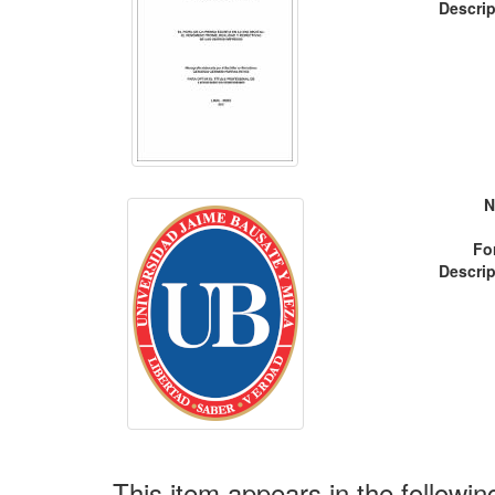
Descrip
N
Fo
Descrip
This item appears in the followin