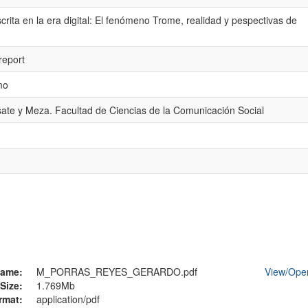
crita en la era digital: El fenómeno Trome, realidad y pespectivas de
report
mo
ate y Meza. Facultad de Ciencias de la Comunicación Social
ame:
M_PORRAS_REYES_GERARDO.pdf
View/
Ope
Size:
1.769Mb
rmat:
application/pdf