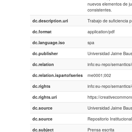
nuevos elementos de jui
consistentes.
dc.description.uri
Trabajo de suficiencia p
dc.format
application/pdf
dc.language.iso
spa
dc.publisher
Universidad Jaime Bau
dc.relation
info:eu-repo/semantics/
dc.relation.ispartofseries
me0001;002
dc.rights
info:eu-repo/semantics
dc.rights.uri
https://creativecommons
dc.source
Universidad Jaime Bau
dc.source
Repositorio Institucion
dc.subject
Prensa escrita