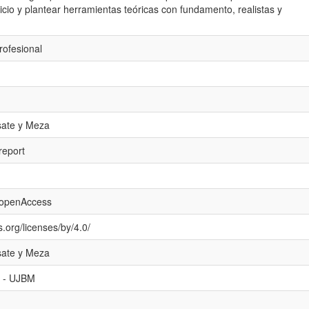
cio y plantear herramientas teóricas con fundamento, realistas y
rofesional
sate y Meza
report
/openAccess
.org/licenses/by/4.0/
sate y Meza
al - UJBM