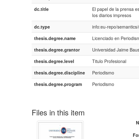
dc.title
El papel de la prensa es
los diarios impresos
dc.type
info:eu-repo/semantics/
thesis.degree.name
Licenciado en Periodis
thesis.degree.grantor
Universidad Jaime Baus
thesis.degree.level
Titulo Profesional
thesis.degree.discipline
Periodismo
thesis.degree.program
Periodismo
Files in this item
N
Fo