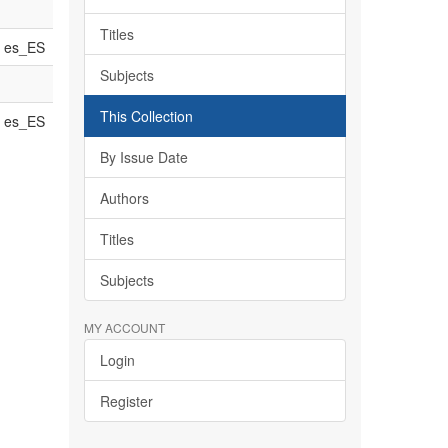
Titles
es_ES
Subjects
This Collection
es_ES
By Issue Date
Authors
Titles
Subjects
MY ACCOUNT
Login
Register