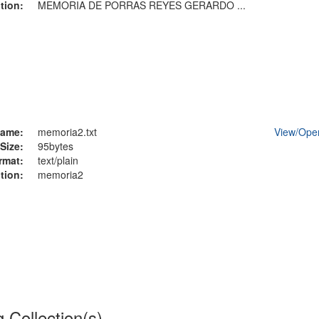
tion:
MEMORIA DE PORRAS REYES GERARDO ...
ame:
memoria2.txt
View/
Ope
Size:
95bytes
rmat:
text/plain
tion:
memoria2
g Collection(s)