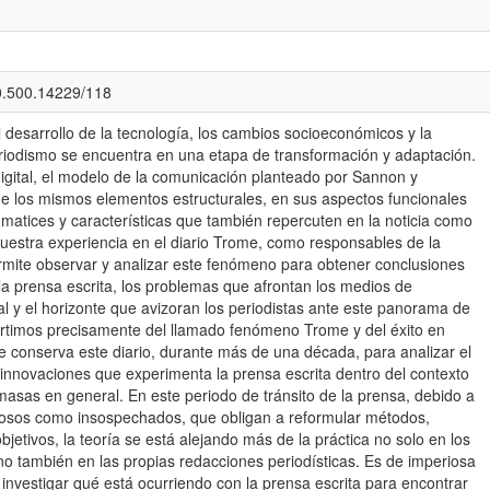
20.500.14229/118
desarrollo de la tecnología, los cambios socioeconómicos y la
periodismo se encuentra en una etapa de transformación y adaptación.
igital, el modelo de la comunicación planteado por Sannon y
ne los mismos elementos estructurales, en sus aspectos funcionales
 matices y características que también repercuten en la noticia como
Nuestra experiencia en el diario Trome, como responsables de la
rmite observar y analizar este fenómeno para obtener conclusiones
 la prensa escrita, los problemas que afrontan los medios de
 y el horizonte que avizoran los periodistas ante este panorama de
rtimos precisamente del llamado fenómeno Trome y del éxito en
que conserva este diario, durante más de una década, para analizar el
innovaciones que experimenta la prensa escrita dentro del contexto
asas en general. En este periodo de tránsito de la prensa, debido a
inosos como insospechados, que obligan a reformular métodos,
objetivos, la teoría se está alejando más de la práctica no solo en los
no también en las propias redacciones periodísticas. Es de imperiosa
, investigar qué está ocurriendo con la prensa escrita para encontrar