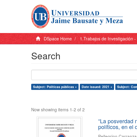
DSpace Home
1.Trabajos de Investigación 
Search
Subject: Políticas públicas ×
Date issued: 2021 ×
Subject: Co
Now showing items 1-2 of 2
“La posverdad n
políticos, en el
Pellegrino Carranza