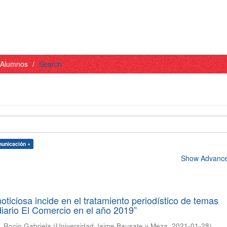
- Alumnos
Search
municación ×
Show Advanced
oticiosa incide en el tratamiento periodístico de temas
 diario El Comercio en el año 2019”
, Rocio Gabriela
(
Universidad Jaime Bausate y Meza
,
2021-01-28
)