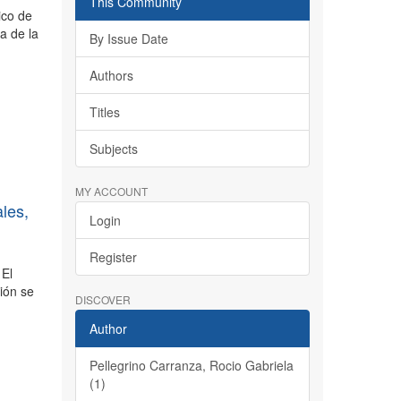
This Community
ico de
ia de la
By Issue Date
Authors
Titles
Subjects
MY ACCOUNT
ales,
Login
Register
 El
ción se
DISCOVER
Author
Pellegrino Carranza, Rocio Gabriela
(1)