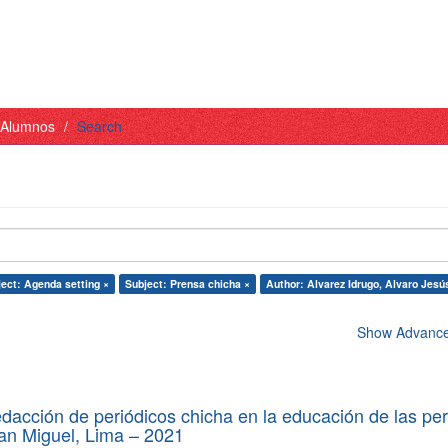
- Alumnos
Search
ect: Agenda setting ×
Subject: Prensa chicha ×
Author: Alvarez Idrugo, Alvaro Jesú
Show Advanced
edacción de periódicos chicha en la educación de las pe
 San Miguel, Lima – 2021