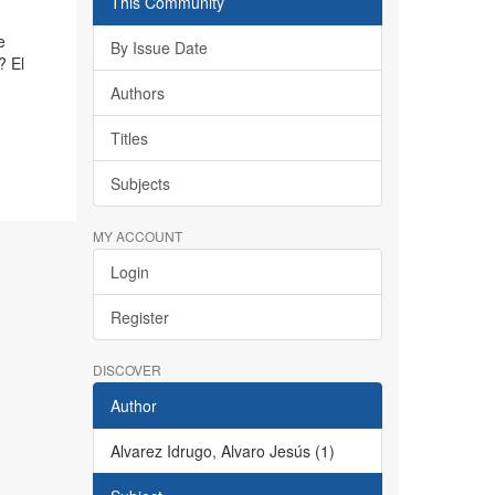
This Community
e
By Issue Date
? El
Authors
Titles
Subjects
MY ACCOUNT
Login
Register
DISCOVER
Author
Alvarez Idrugo, Alvaro Jesús (1)