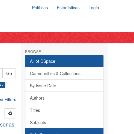
Políticas
Estadísticas
Login
BROWSE
All of DSpace
Go
Communities & Collections
s ×
By Issue Date
Authors
 Filters
Titles
Subjects
rsonas