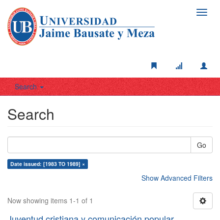
Toggl
navig
Search
Search
Go
Date issued: [1983 TO 1989] ×
Show Advanced Filters
Now showing items 1-1 of 1
Juventud cristiana y comunicación popular