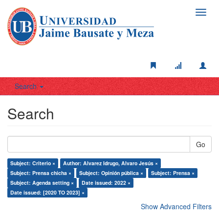
Toggl
navig
Search
Search
Go
Subject: Criterio ×
Author: Alvarez Idrugo, Alvaro Jesús ×
Subject: Prensa chicha ×
Subject: Opinión pública ×
Subject: Prensa ×
Subject: Agenda setting ×
Date issued: 2022 ×
Date issued: [2020 TO 2023] ×
Show Advanced Filters