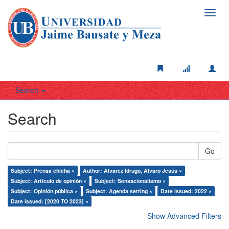
Toggl
navig
Search
Search
Go
Subject: Prensa chicha ×
Author: Alvarez Idrugo, Alvaro Jesús ×
Subject: Artículo de opinión ×
Subject: Sensacionalismo ×
Subject: Opinión pública ×
Subject: Agenda setting ×
Date issued: 2022 ×
Date issued: [2020 TO 2023] ×
Show Advanced Filters