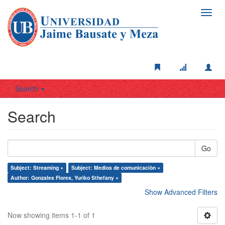
Toggl
navig
Search
Search
Go
Subject: Streaming ×
Subject: Medios de comunicaciòn ×
Author: Gonzales Flores, Yuriko Sthefany ×
Show Advanced Filters
Now showing items 1-1 of 1