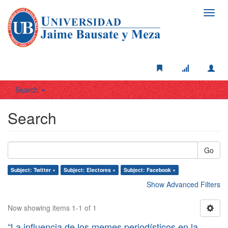
Toggl
navig
Search
Search
Go
Subject: Twitter ×
Subject: Electores ×
Subject: Facebook ×
Show Advanced Filters
Now showing items 1-1 of 1
“La influencia de los memes periodísticos en la