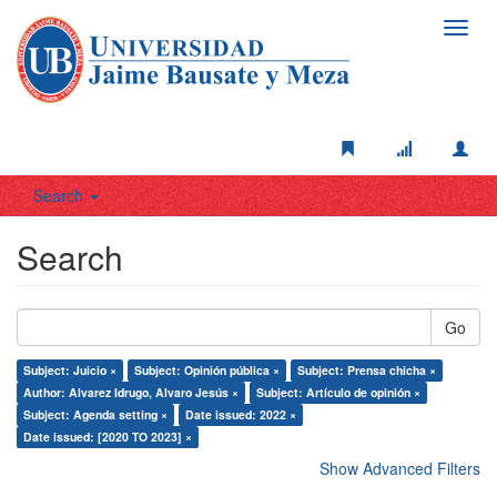
Toggl
navig
Search
Search
Go
Subject: Juicio ×
Subject: Opinión pública ×
Subject: Prensa chicha ×
Author: Alvarez Idrugo, Alvaro Jesús ×
Subject: Artículo de opinión ×
Subject: Agenda setting ×
Date issued: 2022 ×
Date issued: [2020 TO 2023] ×
Show Advanced Filters