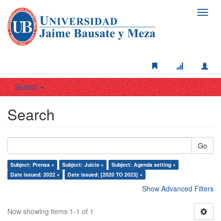
Toggl
navig
Search
Search
Go
Subject: Prensa ×
Subject: Juicio ×
Subject: Agenda setting ×
Date issued: 2022 ×
Date issued: [2020 TO 2023] ×
Show Advanced Filters
Now showing items 1-1 of 1