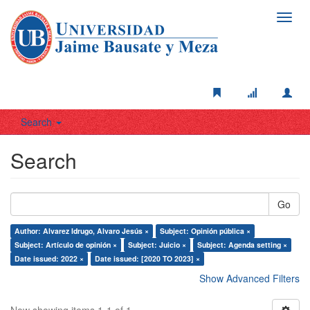
Toggl
navig
Search
Search
Go
Author: Alvarez Idrugo, Alvaro Jesús ×
Subject: Opinión pública ×
Subject: Artículo de opinión ×
Subject: Juicio ×
Subject: Agenda setting ×
Date issued: 2022 ×
Date issued: [2020 TO 2023] ×
Show Advanced Filters