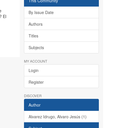
This Community
e
By Issue Date
? El
Authors
Titles
Subjects
MY ACCOUNT
Login
Register
DISCOVER
Author
Alvarez Idrugo, Alvaro Jesús (1)