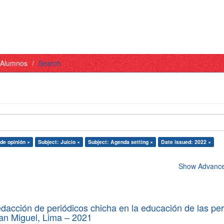
- Alumnos
Search
 de opinión ×
Subject: Juicio ×
Subject: Agenda setting ×
Date issued: 2022 ×
Show Advanced
edacción de periódicos chicha en la educación de las pe
 San Miguel, Lima – 2021