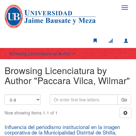
Toggl
navig
Browsing Licenciatura by Author
Browsing Licenciatura by
Author "Paccara Vilca, Wilmar"
Go
Now showing items 1-1 of 1
Influencia del periodismo institucional en la imagen
corporativa de la Municipalidad Distrital de Shilla,