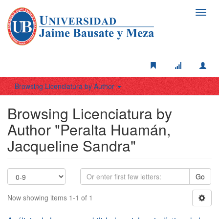
Toggl
navig
Browsing Licenciatura by Author
Browsing Licenciatura by
Author "Peralta Huamán,
Jacqueline Sandra"
Go
Now showing items 1-1 of 1