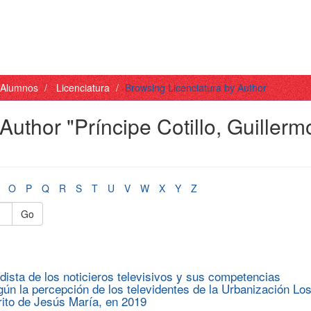
- Alumnos
Licenciatura
Browsing Licenciatura by Author
Author "Príncipe Cotillo, Guillerm
O
P
Q
R
S
T
U
V
W
X
Y
Z
Go
iodista de los noticieros televisivos y sus competencias
gún la percepción de los televidentes de la Urbanización Lo
trito de Jesús María, en 2019