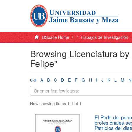
DSpace Home
1.Trabajos de Investigación 
Browsing Licenciatura by 
Felipe"
0-9
A
B
C
D
E
F
G
H
I
J
K
L
M
N
Now showing items 1-1 of 1
El Perfil del per
profesionales se
Patricios del dis