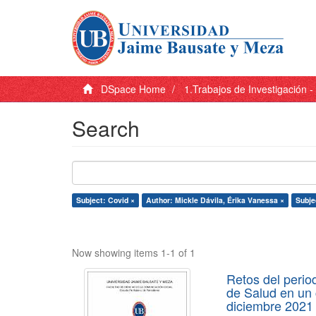
DSpace Home
1.Trabajos de Investigación 
Search
Subject: Covid ×
Author: Mickle Dávila, Érika Vanessa ×
Subje
Now showing items 1-1 of 1
Retos del perio
de Salud en un
diciembre 2021