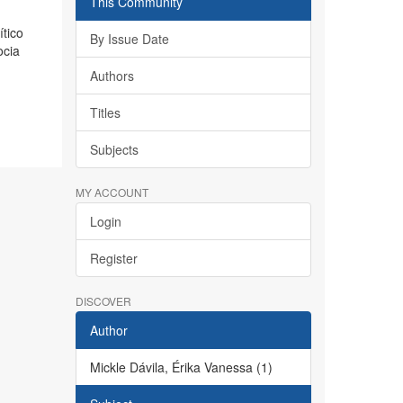
This Community
tico
By Issue Date
ocia
Authors
Titles
Subjects
MY ACCOUNT
Login
Register
DISCOVER
Author
Mickle Dávila, Érika Vanessa (1)