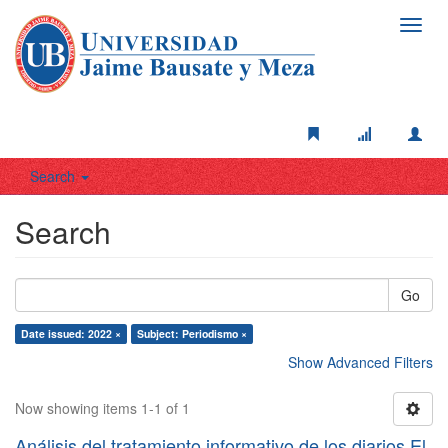
Toggl
navig
Search
Search
Go
Date issued: 2022 ×
Subject: Periodismo ×
Show Advanced Filters
Now showing items 1-1 of 1
Análisis del tratamiento informativo de los diarios El