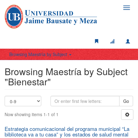
Toggl
navig
Browsing Maestría by Subject
Browsing Maestría by Subject
"Bienestar"
Go
Now showing items 1-1 of 1
Estrategia comunicacional del programa municipal “La
biblioteca va a tu casa” y los estados de salud mental