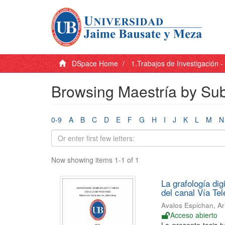
DSpace Home
1.Trabajos de Investigación 
Browsing Maestría by Sub
0-9
A
B
C
D
E
F
G
H
I
J
K
L
M
N
Now showing items 1-1 of 1
La grafología dig
del canal Vía Te
Avalos Espichan, A
Acceso abierto