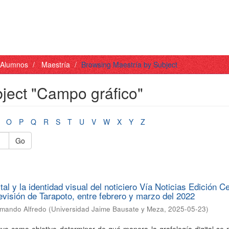
- Alumnos
Maestría
Browsing Maestría by Subject
ject "Campo gráfico"
O
P
Q
R
S
T
U
V
W
X
Y
Z
Go
ital y la identidad visual del noticiero Vía Noticias Edición Ce
levisión de Tarapoto, entre febrero y marzo del 2022
rmando Alfredo
(
Universidad Jaime Bausate y Meza
,
2025-05-23
)