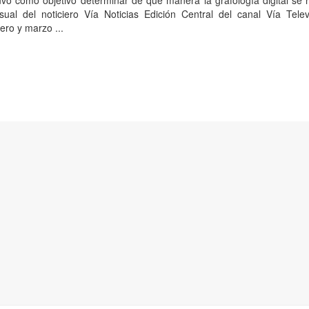
uvo como objetivo determinar de qué manera la grafología digital se 
isual del noticiero Vía Noticias Edición Central del canal Vía Tele
ero y marzo ...