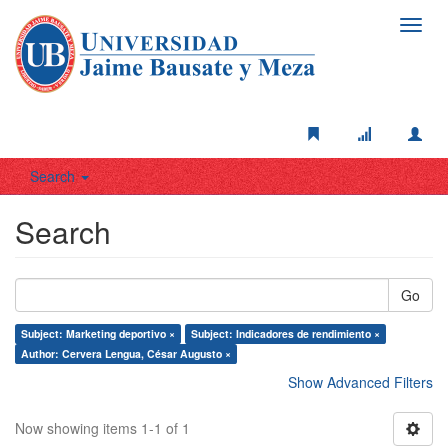
Toggl
navig
Search
Search
Go
Subject: Marketing deportivo ×
Subject: Indicadores de rendimiento ×
Author: Cervera Lengua, César Augusto ×
Show Advanced Filters
Now showing items 1-1 of 1