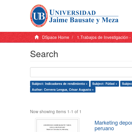
DSpace Home
1.Trabajos de Investigación 
Search
Subject: Indicadores de rendimiento ×
Subject: Fútbol ×
Subjec
Author: Cervera Lengua, César Augusto ×
Now showing items 1-1 of 1
Marketing depor
peruano