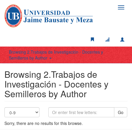
Toggl
navig
Browsing 2.Trabajos de Investigación - Docentes y
Semilleros by Author
Browsing 2.Trabajos de
Investigación - Docentes y
Semilleros by Author
Go
Sorry, there are no results for this browse.