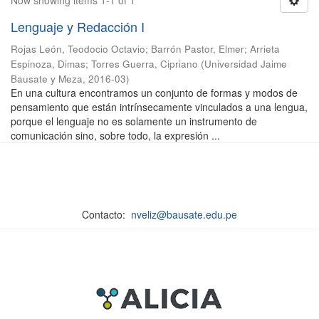
Now showing items 1-1 of 1
Lenguaje y Redacción I
Rojas León, Teodocio Octavio
;
Barrón Pastor, Elmer
;
Arrieta
Espinoza, Dimas
;
Torres Guerra, Cipriano
(
Universidad Jaime
Bausate y Meza
,
2016-03
)
En una cultura encontramos un conjunto de formas y modos de
pensamiento que están intrínsecamente vinculados a una lengua,
porque el lenguaje no es solamente un instrumento de
comunicación sino, sobre todo, la expresión ...
Contacto:
nveliz@bausate.edu.pe