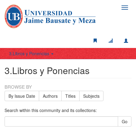
Toggl
navig
3.Libros y Ponencias
3.Libros y Ponencias
BROWSE BY
By Issue Date
Authors
Titles
Subjects
Search within this community and its collections:
Go