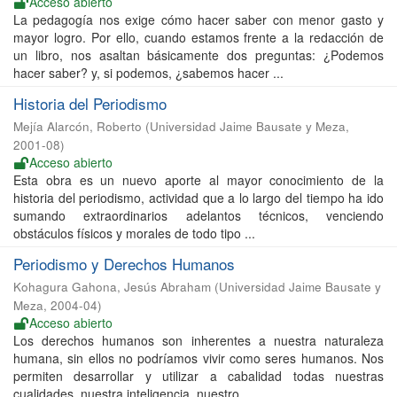
Acceso abierto
La pedagogía nos exige cómo hacer saber con menor gasto y
mayor logro. Por ello, cuando estamos frente a la redacción de
un libro, nos asaltan básicamente dos preguntas: ¿Podemos
hacer saber? y, si podemos, ¿sabemos hacer ...
Historia del Periodismo
Mejía Alarcón, Roberto
(
Universidad Jaime Bausate y Meza
,
2001-08
)
Acceso abierto
Esta obra es un nuevo aporte al mayor conocimiento de la
historia del periodismo, actividad que a lo largo del tiempo ha ido
sumando extraordinarios adelantos técnicos, venciendo
obstáculos físicos y morales de todo tipo ...
Periodismo y Derechos Humanos
Kohagura Gahona, Jesús Abraham
(
Universidad Jaime Bausate y
Meza
,
2004-04
)
Acceso abierto
Los derechos humanos son inherentes a nuestra naturaleza
humana, sin ellos no podríamos vivir como seres humanos. Nos
permiten desarrollar y utilizar a cabalidad todas nuestras
cualidades, nuestra inteligencia, nuestro ...