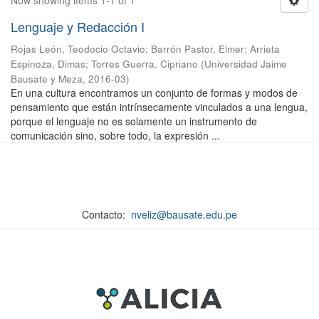
Now showing items 1-1 of 1
Lenguaje y Redacción I
Rojas León, Teodocio Octavio
;
Barrón Pastor, Elmer
;
Arrieta
Espinoza, Dimas
;
Torres Guerra, Cipriano
(
Universidad Jaime
Bausate y Meza
,
2016-03
)
En una cultura encontramos un conjunto de formas y modos de
pensamiento que están intrínsecamente vinculados a una lengua,
porque el lenguaje no es solamente un instrumento de
comunicación sino, sobre todo, la expresión ...
Contacto:
nveliz@bausate.edu.pe