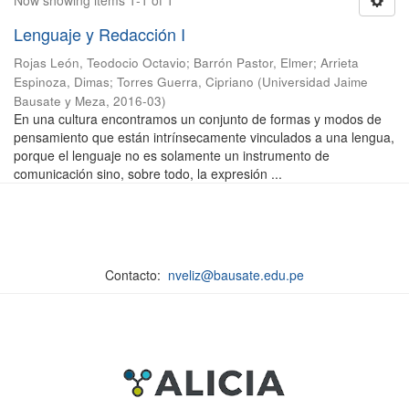
Now showing items 1-1 of 1
Lenguaje y Redacción I
Rojas León, Teodocio Octavio
;
Barrón Pastor, Elmer
;
Arrieta
Espinoza, Dimas
;
Torres Guerra, Cipriano
(
Universidad Jaime
Bausate y Meza
,
2016-03
)
En una cultura encontramos un conjunto de formas y modos de
pensamiento que están intrínsecamente vinculados a una lengua,
porque el lenguaje no es solamente un instrumento de
comunicación sino, sobre todo, la expresión ...
Contacto:
nveliz@bausate.edu.pe