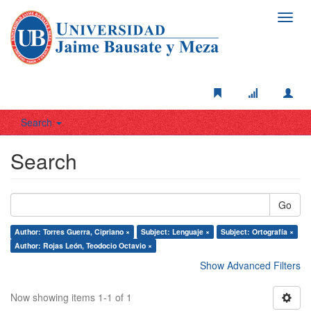
Toggl
navig
Search
Search
Go
Author: Torres Guerra, Cipriano ×
Subject: Lenguaje ×
Subject: Ortografía ×
Author: Rojas León, Teodocio Octavio ×
Show Advanced Filters
Now showing items 1-1 of 1