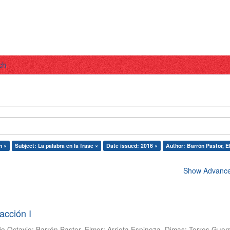
ch
n ×
Subject: La palabra en la frase ×
Date issued: 2016 ×
Author: Barrón Pastor, E
Show Advanced
acción I
io Octavio
;
Barrón Pastor, Elmer
;
Arrieta Espinoza, Dimas
;
Torres Guer