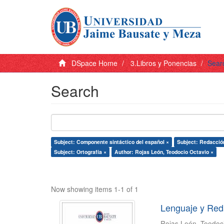
DSpace Home
3.Libros y Ponencias
Sear
Search
Subject: Componente sintáctico del español ×
Subject: Redacció
Subject: Ortografía ×
Author: Rojas León, Teodocio Octavio ×
Now showing items 1-1 of 1
Lenguaje y Red
Rojas León, Teodoc