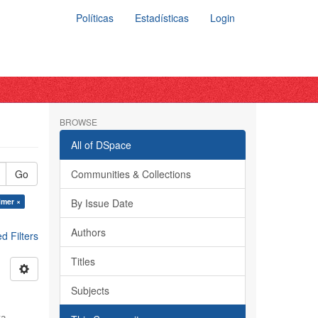
Políticas
Estadísticas
Login
BROWSE
All of DSpace
Go
Communities & Collections
lmer ×
By Issue Date
Authors
 Filters
Titles
Subjects
ra,