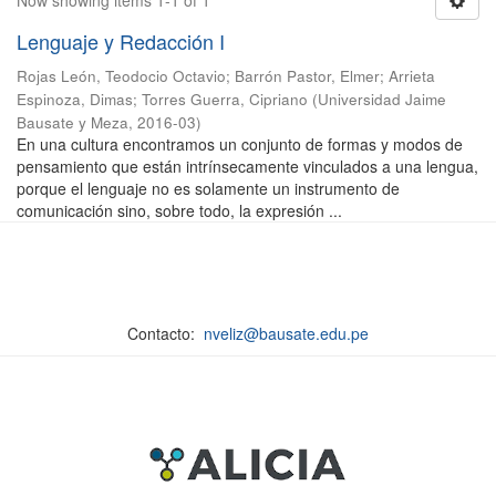
Now showing items 1-1 of 1
Lenguaje y Redacción I
Rojas León, Teodocio Octavio
;
Barrón Pastor, Elmer
;
Arrieta
Espinoza, Dimas
;
Torres Guerra, Cipriano
(
Universidad Jaime
Bausate y Meza
,
2016-03
)
En una cultura encontramos un conjunto de formas y modos de
pensamiento que están intrínsecamente vinculados a una lengua,
porque el lenguaje no es solamente un instrumento de
comunicación sino, sobre todo, la expresión ...
Contacto:
nveliz@bausate.edu.pe