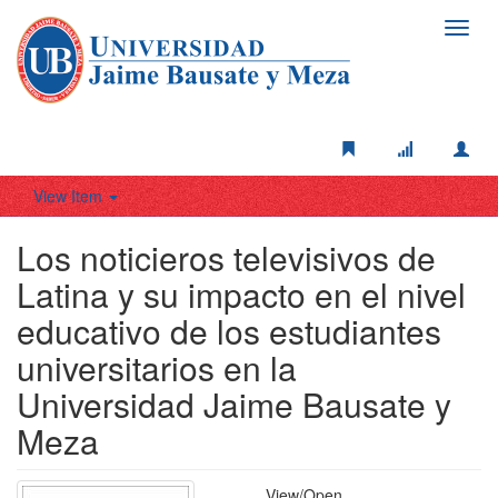
Toggl
navig
View Item
Los noticieros televisivos de
Latina y su impacto en el nivel
educativo de los estudiantes
universitarios en la
Universidad Jaime Bausate y
Meza
View/
Open