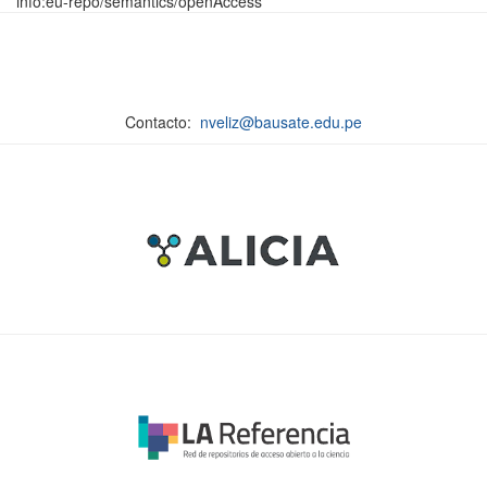
info:eu-repo/semantics/openAccess
Contacto:
nveliz@bausate.edu.pe