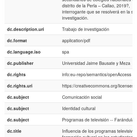
distrito de la Perla – Callao, 2019?,
interrogante que se resolverá en la si
investigación.
dc.description.uri
Trabajo de investigación
dc.format
application/pdf
dc.language.iso
spa
dc.publisher
Universidad Jaime Bausate y Meza
dc.rights
info:eu-repo/semantics/openAccess
dc.rights.uri
https://creativecommons.org/licenses/b
dc.subject
Comunicación social
dc.subject
Identidad cultural
dc.subject
Programas de televisión -- Farándula
dc.title
Influencia de los programas televisivos