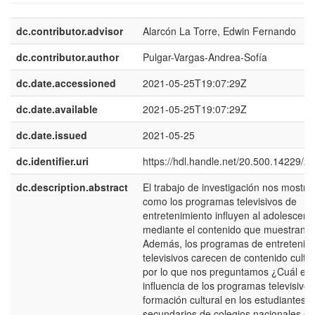
dc.contributor.advisor
Alarcón La Torre, Edwin Fernando
dc.contributor.author
Pulgar-Vargas-Andrea-Sofía
dc.date.accessioned
2021-05-25T19:07:29Z
dc.date.available
2021-05-25T19:07:29Z
dc.date.issued
2021-05-25
dc.identifier.uri
https://hdl.handle.net/20.500.14229/2
dc.description.abstract
El trabajo de investigación nos mostra
como los programas televisivos de
entretenimiento influyen al adolescent
mediante el contenido que muestran.
Además, los programas de entretenim
televisivos carecen de contenido cultur
por lo que nos preguntamos ¿Cuál es 
influencia de los programas televisivos
formación cultural en los estudiantes
secundarios de colegios nacionales en