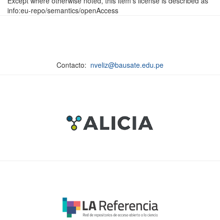
Except where otherwise noted, this item's license is described as
info:eu-repo/semantics/openAccess
Contacto:
nveliz@bausate.edu.pe