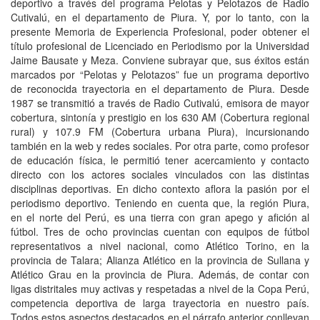
deportivo a través del programa Pelotas y Pelotazos de Radio
Cutivalú, en el departamento de Piura. Y, por lo tanto, con la
presente Memoria de Experiencia Profesional, poder obtener el
título profesional de Licenciado en Periodismo por la Universidad
Jaime Bausate y Meza. Conviene subrayar que, sus éxitos están
marcados por “Pelotas y Pelotazos” fue un programa deportivo
de reconocida trayectoria en el departamento de Piura. Desde
1987 se transmitió a través de Radio Cutivalú, emisora de mayor
cobertura, sintonía y prestigio en los 630 AM (Cobertura regional
rural) y 107.9 FM (Cobertura urbana Piura), incursionando
también en la web y redes sociales. Por otra parte, como profesor
de educación física, le permitió tener acercamiento y contacto
directo con los actores sociales vinculados con las distintas
disciplinas deportivas. En dicho contexto aflora la pasión por el
periodismo deportivo. Teniendo en cuenta que, la región Piura,
en el norte del Perú, es una tierra con gran apego y afición al
fútbol. Tres de ocho provincias cuentan con equipos de fútbol
representativos a nivel nacional, como Atlético Torino, en la
provincia de Talara; Alianza Atlético en la provincia de Sullana y
Atlético Grau en la provincia de Piura. Además, de contar con
ligas distritales muy activas y respetadas a nivel de la Copa Perú,
competencia deportiva de larga trayectoria en nuestro país.
Todos estos aspectos destacados en el párrafo anterior conllevan