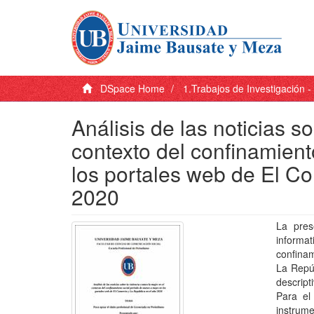
DSpace Home
1.Trabajos de Investigación 
Análisis de las noticias so
contexto del confinamien
los portales web de El C
2020
La pres
informa
confina
La Repúb
descrip
Para el 
instrum