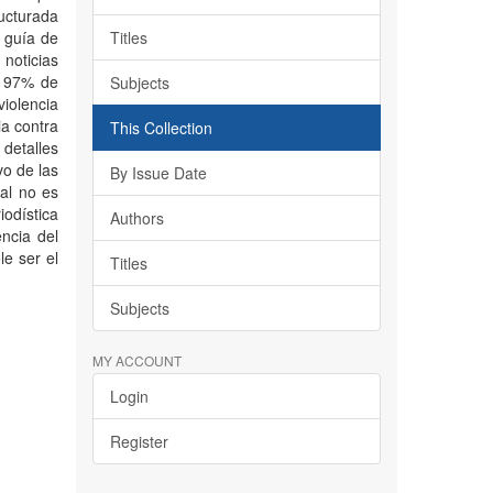
ructurada
 guía de
Titles
noticias
l 97% de
Subjects
violencia
ia contra
This Collection
 detalles
vo de las
By Issue Date
ial no es
iodística
Authors
ncia del
le ser el
Titles
Subjects
MY ACCOUNT
Login
Register