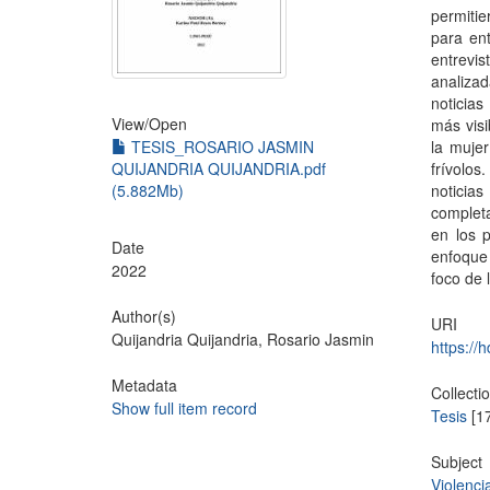
permitie
para ent
entrevi
analiza
noticias
View/
Open
más visi
TESIS_ROSARIO JASMIN
la mujer
QUIJANDRIA QUIJANDRIA.pdf
frívolos
(5.882Mb)
noticias
completa
en los 
Date
enfoque 
2022
foco de 
Author(s)
URI
Quijandria Quijandria, Rosario Jasmin
https://
Metadata
Collecti
Show full item record
Tesis
[1
Subject
Violenci