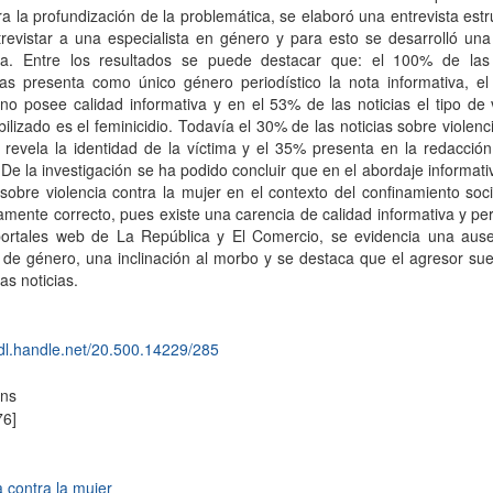
ra la profundización de la problemática, se elaboró una entrevista est
revistar a una especialista en género y para esto se desarrolló una
sta. Entre los resultados se puede destacar que: el 100% de las 
das presenta como único género periodístico la nota informativa, e
 no posee calidad informativa y en el 53% de las noticias el tipo de 
bilizado es el feminicidio. Todavía el 30% de las noticias sobre violenc
 revela la identidad de la víctima y el 35% presenta en la redacción
. De la investigación se ha podido concluir que en el abordaje informati
 sobre violencia contra la mujer en el contexto del confinamiento soc
mente correcto, pues existe una carencia de calidad informativa y per
portales web de La República y El Comercio, se evidencia una ause
de género, una inclinación al morbo y se destaca que el agresor sue
las noticias.
hdl.handle.net/20.500.14229/285
ons
76]
a contra la mujer