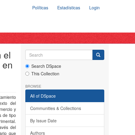
Políticas
Estadísticas
Login
 el
o en
Search DSpace
This Collection
BROWSE
All of DSpace
tamiento
exto del
Communities & Collections
mercio y
s de tipo
By Issue Date
imental.
avés del
Authors
ario que