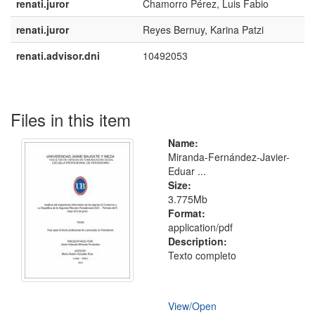
renati.juror
Chamorro Pérez, Luis Fabio
renati.juror
Reyes Bernuy, Karina Patzi
renati.advisor.dni
10492053
Files in this item
Name:
Miranda-Fernández-Javier-
Eduar ...
Size:
3.775Mb
Format:
application/pdf
Description:
Texto completo
View/
Open