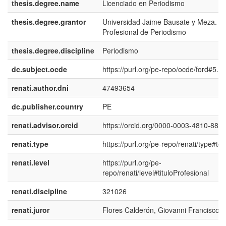
thesis.degree.name
Licenciado en Periodismo
thesis.degree.grantor
Universidad Jaime Bausate y Meza. E
Profesional de Periodismo
thesis.degree.discipline
Periodismo
dc.subject.ocde
https://purl.org/pe-repo/ocde/ford#5.0
renati.author.dni
47493654
dc.publisher.country
PE
renati.advisor.orcid
https://orcid.org/0000-0003-4810-889
renati.type
https://purl.org/pe-repo/renati/type#tes
renati.level
https://purl.org/pe-
repo/renati/level#tituloProfesional
renati.discipline
321026
renati.juror
Flores Calderón, Giovanni Francisco