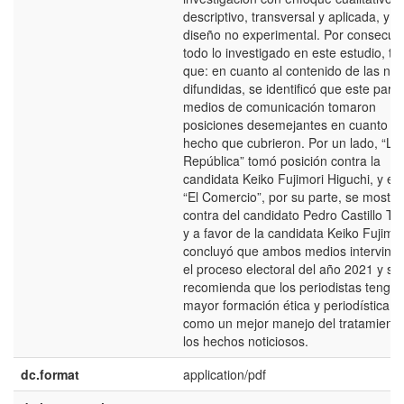
descriptivo, transversal y aplicada, y d
diseño no experimental. Por consecue
todo lo investigado en este estudio, t
que: en cuanto al contenido de las noti
difundidas, se identificó que este par 
medios de comunicación tomaron
posiciones desemejantes en cuanto al
hecho que cubrieron. Por un lado, “La
República” tomó posición contra la
candidata Keiko Fujimori Higuchi, y el 
“El Comercio”, por su parte, se mostró
contra del candidato Pedro Castillo Te
y a favor de la candidata Keiko Fujimor
concluyó que ambos medios intervinie
el proceso electoral del año 2021 y se
recomienda que los periodistas tenga
mayor formación ética y periodística, a
como un mejor manejo del tratamiento
los hechos noticiosos.
dc.format
application/pdf