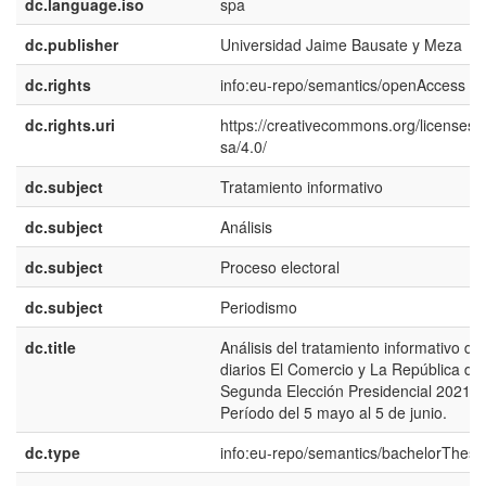
dc.language.iso
spa
dc.publisher
Universidad Jaime Bausate y Meza
dc.rights
info:eu-repo/semantics/openAccess
dc.rights.uri
https://creativecommons.org/licenses/
sa/4.0/
dc.subject
Tratamiento informativo
dc.subject
Análisis
dc.subject
Proceso electoral
dc.subject
Periodismo
dc.title
Análisis del tratamiento informativo de 
diarios El Comercio y La República de 
Segunda Elección Presidencial 2021 –
Período del 5 mayo al 5 de junio.
dc.type
info:eu-repo/semantics/bachelorThesi