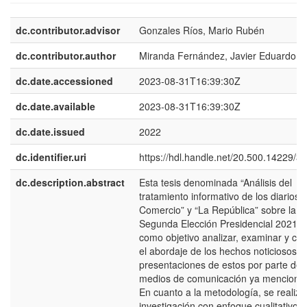
dc.contributor.advisor
Gonzales Ríos, Mario Rubén
dc.contributor.author
Miranda Fernández, Javier Eduardo
dc.date.accessioned
2023-08-31T16:39:30Z
dc.date.available
2023-08-31T16:39:30Z
dc.date.issued
2022
dc.identifier.uri
https://hdl.handle.net/20.500.14229/3
dc.description.abstract
Esta tesis denominada “Análisis del
tratamiento informativo de los diarios “
Comercio” y “La República” sobre la
Segunda Elección Presidencial 2021” t
como objetivo analizar, examinar y co
el abordaje de los hechos noticiosos y 
presentaciones de estos por parte de 
medios de comunicación ya menciona
En cuanto a la metodología, se realizó
investigación con enfoque cualitativo, t