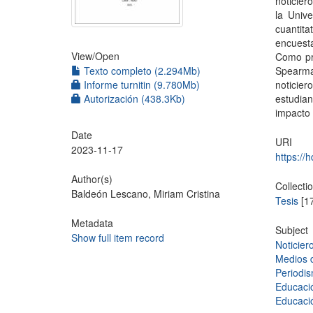
noticier
la Univ
cuantita
encuesta
View/
Open
Como pri
Texto completo (2.294Mb)
Spearman
Informe turnitin (9.780Mb)
noticie
Autorización (438.3Kb)
estudian
impacto 
Date
URI
2023-11-17
https://
Author(s)
Collecti
Baldeón Lescano, Miriam Cristina
Tesis
[1
Metadata
Subject
Show full item record
Noticier
Medios 
Periodi
Educaci
Educaci