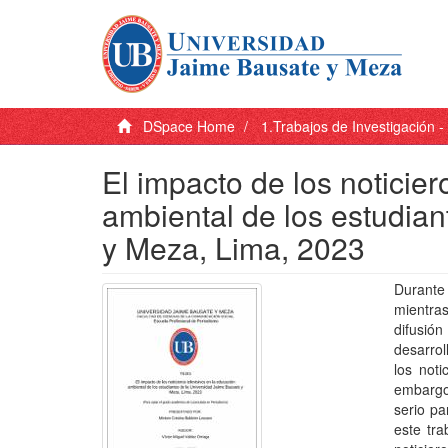
DSpace Home
1.Trabajos de Investigación 
El impacto de los noticier
ambiental de los estudia
y Meza, Lima, 2023
Durante 
mientra
difusión
desarrol
los noti
embargo,
serio pa
este tra