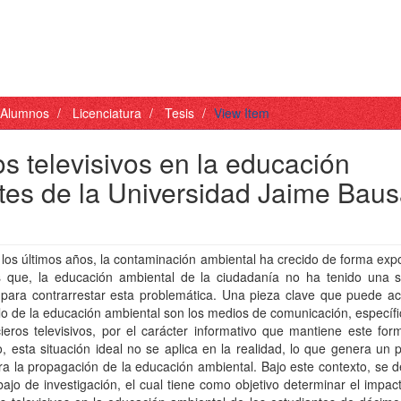
- Alumnos
Licenciatura
Tesis
View Item
os televisivos en la educación
ntes de la Universidad Jaime Baus
los últimos años, la contaminación ambiental ha crecido de forma exp
s que, la educación ambiental de la ciudadanía no ha tenido una su
 para contrarrestar esta problemática. Una pieza clave que puede ac
lo de la educación ambiental son los medios de comunicación, especí
cieros televisivos, por el carácter informativo que mantiene este for
 esta situación ideal no se aplica en la realidad, lo que genera un
ra la propagación de la educación ambiental. Bajo este contexto, se d
bajo de investigación, el cual tiene como objetivo determinar el impac