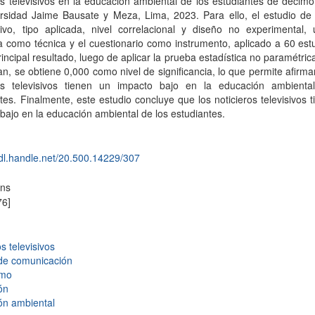
os televisivos en la educación ambiental de los estudiantes de décimo
ersidad Jaime Bausate y Meza, Lima, 2023. Para ello, el estudio de
tivo, tipo aplicada, nivel correlacional y diseño no experimental, u
 como técnica y el cuestionario como instrumento, aplicado a 60 est
ncipal resultado, luego de aplicar la prueba estadística no paramétri
, se obtiene 0,000 como nivel de significancia, lo que permite afirma
ros televisivos tienen un impacto bajo en la educación ambienta
tes. Finalmente, este estudio concluye que los noticieros televisivos 
bajo en la educación ambiental de los estudiantes.
hdl.handle.net/20.500.14229/307
ons
76]
os televisivos
de comunicación
smo
ón
ón ambiental