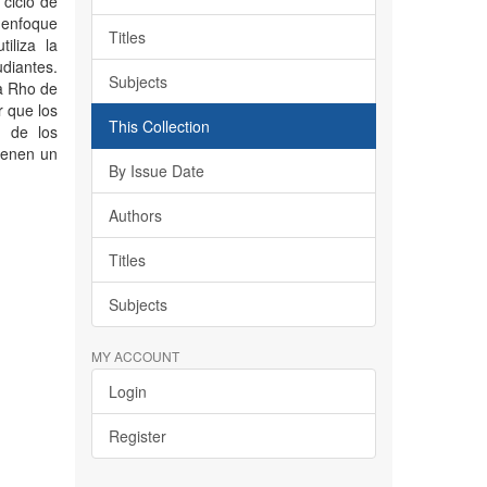
 ciclo de
 enfoque
Titles
tiliza la
udiantes.
Subjects
ca Rho de
r que los
This Collection
l de los
tienen un
By Issue Date
Authors
Titles
Subjects
MY ACCOUNT
Login
Register