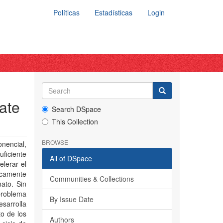
Políticas
Estadísticas
Login
ate
Search DSpace
This Collection
BROWSE
onencial,
ficiente
All of DSpace
elerar el
ficamente
Communities & Collections
mato. Sin
 problema
By Issue Date
esarrolla
to de los
Authors