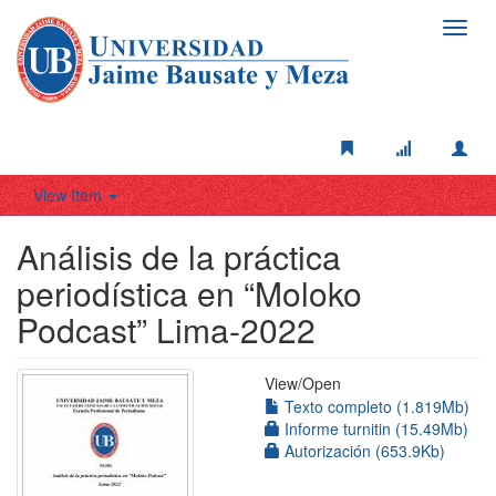
Toggl
navig
View Item
Análisis de la práctica
periodística en “Moloko
Podcast” Lima-2022
View/
Open
Texto completo (1.819Mb)
Informe turnitin (15.49Mb)
Autorización (653.9Kb)