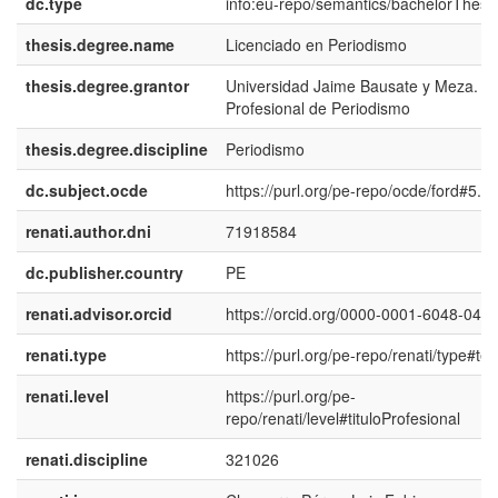
dc.type
info:eu-repo/semantics/bachelorThesi
thesis.degree.name
Licenciado en Periodismo
thesis.degree.grantor
Universidad Jaime Bausate y Meza. E
Profesional de Periodismo
thesis.degree.discipline
Periodismo
dc.subject.ocde
https://purl.org/pe-repo/ocde/ford#5.0
renati.author.dni
71918584
dc.publisher.country
PE
renati.advisor.orcid
https://orcid.org/0000-0001-6048-046
renati.type
https://purl.org/pe-repo/renati/type#tes
renati.level
https://purl.org/pe-
repo/renati/level#tituloProfesional
renati.discipline
321026