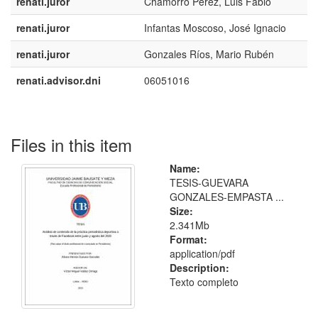
renati.juror
Chamorro Pérez, Luis Fabio
renati.juror
Infantas Moscoso, José Ignacio
renati.juror
Gonzales Ríos, Mario Rubén
renati.advisor.dni
06051016
Files in this item
Name:
TESIS-GUEVARA
GONZALES-EMPASTA ...
Size:
2.341Mb
Format:
application/pdf
Description:
Texto completo