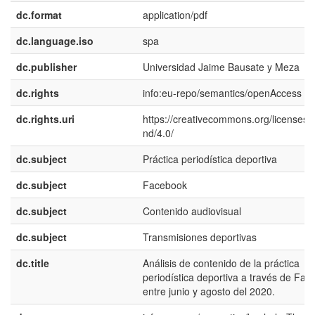
dc.format
application/pdf
dc.language.iso
spa
dc.publisher
Universidad Jaime Bausate y Meza
dc.rights
info:eu-repo/semantics/openAccess
dc.rights.uri
https://creativecommons.org/licenses/
nd/4.0/
dc.subject
Práctica periodística deportiva
dc.subject
Facebook
dc.subject
Contenido audiovisual
dc.subject
Transmisiones deportivas
dc.title
Análisis de contenido de la práctica
periodística deportiva a través de Fa
entre junio y agosto del 2020.