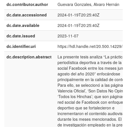
dc.contributor.author
Guevara Gonzales, Alvaro Hernán
dc.date.accessioned
2024-01-19T20:25:40Z
dc.date.available
2024-01-19T20:25:40Z
dc.date.issued
2023-11-07
dc.identifier.uri
https://hdl.handle.net/20.500.14229/3
dc.description.abstract
La presente tesis analiza “La práctica
periodística deportiva a través de la re
social Facebook entre los meses junio
agosto del año 2020” enfocándose
principalmente en la calidad de conten
Para ello, se seleccionó a las páginas ‘
Valencia Oficial’, ‘Son Datos No Opinio
‘Todos los Hinchas’; que son páginas d
red social de Facebook con enfoque
deportivo que se fortalecieron e
incrementaron el contenido audiovisua
durante los meses mencionados. El m
de investigación empleado en la prese