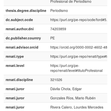
Profesional de Periodismo
thesis.degree.discipline
Periodismo
dc.subject.ocde
https://purl.org/pe-repo/ocde/ford#5.0
renati.author.dni
74203859
dc.publisher.country
PE
renati.advisor.orcid
https://orcid.org/0000-0002-4602-488
renati.type
https://purl.org/pe-repo/renati/type#tes
renati.level
https://purl.org/pe-
repo/renati/level#tituloProfesional
renati.discipline
321026
renati.juror
Dávila Chota, Edgar
renati.juror
Gonzales Ríos, Mario Rubén
renati.juror
Rivera Calero, Lourdes Mercedes