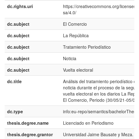
dc.rights.uri
https://creativecommons.org/licenses/
sa/4.0/
dc.subject
El Comercio
dc.subject
La República
dc.subject
Tratamiento Periodístico
dc.subject
Noticia
dc.subject
Vuelta electoral
dc.title
Análisis del tratamiento periodístico de
noticia durante el proceso de la segu
vuelta electoral en los diarios La Repú
El Comercio, Periodo (30/05/21-05/06
dc.type
info:eu-repo/semantics/bachelorThesi
thesis.degree.name
Licenciado en Periodismo
thesis.degree.grantor
Universidad Jaime Bausate y Meza. E