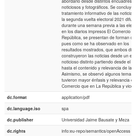
abordarlo desde distintos encuadres
noticiosos y fotográficos. Se concluye 
tratamiento informativo de las noticias
la segunda vuelta electoral 2021 difun
durante una semana previa a las elecc
en los diarios impresos El Comercio y
República, se presentan de forman dist
pues como se ha observado en los
resultados mostrados, que ambos diar
construyeron las noticias desde un en
noticioso distinto partiendo desde el tit
hasta el contenido y relevancia de la n
Asimismo, se observó algunos temas
tuvieron mayor énfasis y relevancia en
Comercio que en La República y vicev
dc.format
application/pdf
dc.language.iso
spa
dc.publisher
Universidad Jaime Bausate y Meza
dc.rights
info:eu-repo/semantics/openAccess