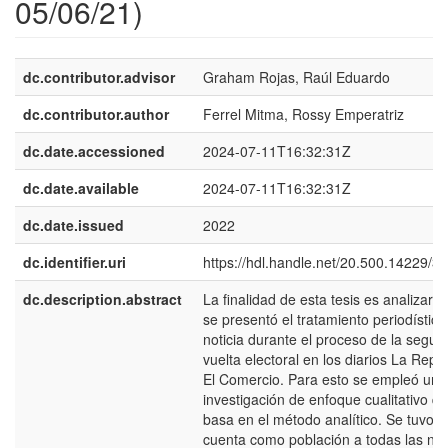
05/06/21)
dc.contributor.advisor
Graham Rojas, Raúl Eduardo
dc.contributor.author
Ferrel Mitma, Rossy Emperatriz
dc.date.accessioned
2024-07-11T16:32:31Z
dc.date.available
2024-07-11T16:32:31Z
dc.date.issued
2022
dc.identifier.uri
https://hdl.handle.net/20.500.14229/3
dc.description.abstract
La finalidad de esta tesis es analizar 
se presentó el tratamiento periodístico
noticia durante el proceso de la segu
vuelta electoral en los diarios La Repú
El Comercio. Para esto se empleó una
investigación de enfoque cualitativo q
basa en el método analítico. Se tuvo e
cuenta como población a todas las not