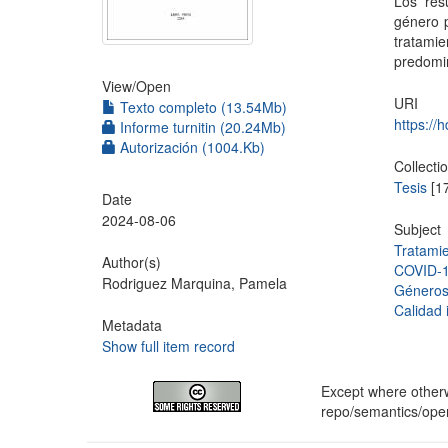
Los res
género p
tratami
predomin
View/
Open
URI
Texto completo (13.54Mb)
https://
Informe turnitin (20.24Mb)
Autorización (1004.Kb)
Collecti
Tesis
[1
Date
2024-08-06
Subject
Tratamie
Author(s)
COVID-
Rodriguez Marquina, Pamela
Géneros 
Calidad 
Metadata
Show full item record
Except where otherwi
repo/semantics/op