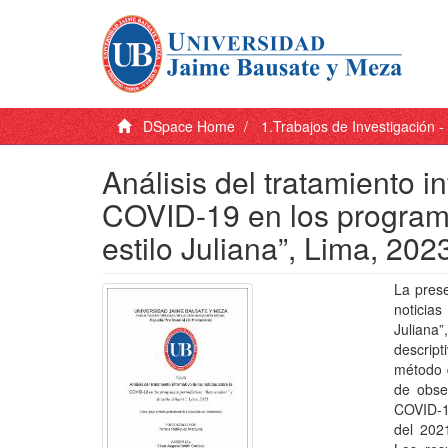
DSpace Home
1.Trabajos de Investigación 
Análisis del tratamiento i
COVID-19 en los programas
estilo Juliana”, Lima, 202
La prese
noticias
Juliana”
descript
método d
de obser
COVID-1
del 202