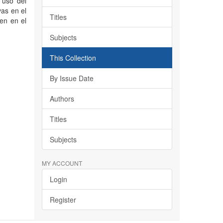
 uso del
vas en el
Titles
en en el
Subjects
This Collection
By Issue Date
Authors
Titles
Subjects
MY ACCOUNT
Login
Register