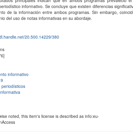
ultados principales indican que en ambos programas prevaleció el
eriodístico informativo. Se concluye que existen diferencias significati
ento de la información entre ambos programas. Sin embargo, coincid
io del uso de notas informativas en su abordaje.
hdl.handle.net/20.500.14229/380
ons
76]
nto informativo
19
periodísticos
informativa
se noted, this item's license is described as info:eu-
enAccess