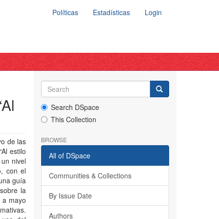
Políticas
Estadísticas
Login
“Al
Search DSpace
This Collection
BROWSE
vo de las
Al estilo
All of DSpace
 un nivel
o, con el
Communities & Collections
 una guía
 sobre la
By Issue Date
0 a mayo
mativas.
Authors