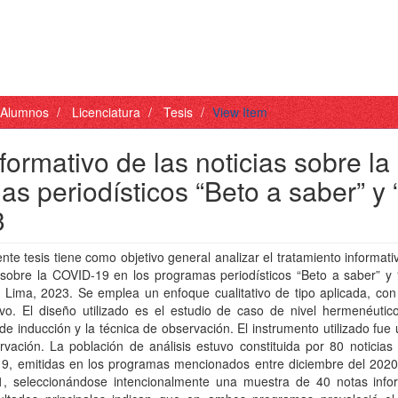
- Alumnos
Licenciatura
Tesis
View Item
nformativo de las noticias sobre la
 periodísticos “Beto a saber” y 
3
nte tesis tiene como objetivo general analizar el tratamiento informati
 sobre la COVID-19 en los programas periodísticos “Beto a saber” y “
, Lima, 2023. Se emplea un enfoque cualitativo de tipo aplicada, con
ivo. El diseño utilizado es el estudio de caso de nivel hermenéutic
e inducción y la técnica de observación. El instrumento utilizado fue
vación. La población de análisis estuvo constituida por 80 noticias
9, emitidas en los programas mencionados entre diciembre del 202
1, seleccionándose intencionalmente una muestra de 40 notas infor