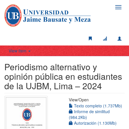
Toggl
navig
View Item
Periodismo alternativo y
opinión pública en estudiantes
de la UJBM, Lima – 2024
View/
Open
Texto completo (1.737Mb)
Informe de similitud
(984.2Kb)
Autorización (1.130Mb)