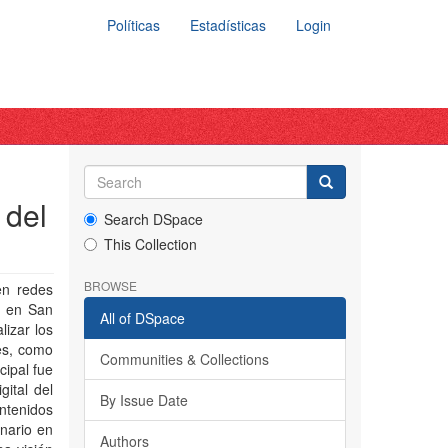
Políticas
Estadísticas
Login
 del
Search DSpace
This Collection
BROWSE
en redes
e en San
All of DSpace
lizar los
les, como
Communities & Collections
cipal fue
ital del
By Issue Date
ontenidos
nario en
Authors