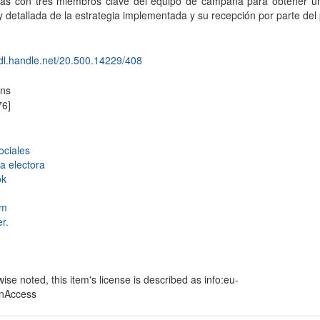
stas con tres miembros clave del equipo de campaña para obtener un
 y detallada de la estrategia implementada y su recepción por parte del 
hdl.handle.net/20.500.14229/408
ons
76]
ociales
 electora
ok
am
er.
se noted, this item's license is described as info:eu-
enAccess