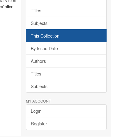
a visión
público.
Titles
Subjects
This Collection
By Issue Date
Authors
Titles
Subjects
MY ACCOUNT
Login
Register