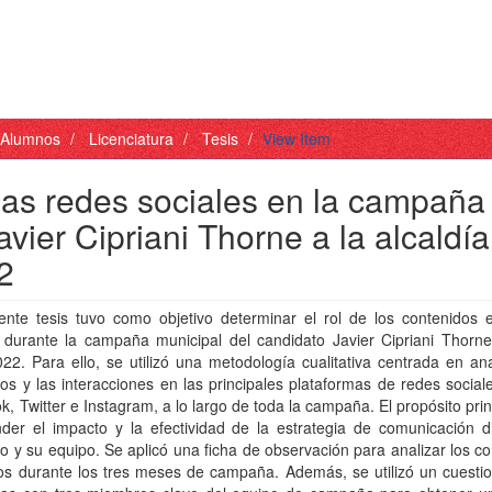
- Alumnos
Licenciatura
Tesis
View Item
las redes sociales en la campaña
vier Cipriani Thorne a la alcaldía
22
ente tesis tuvo como objetivo determinar el rol de los contenidos 
s durante la campaña municipal del candidato Javier Cipriani Thorn
022. Para ello, se utilizó una metodología cualitativa centrada en ana
os y las interacciones en las principales plataformas de redes socia
, Twitter e Instagram, a lo largo de toda la campaña. El propósito prin
er el impacto y la efectividad de la estrategia de comunicación dig
o y su equipo. Se aplicó una ficha de observación para analizar los c
os durante los tres meses de campaña. Además, se utilizó un cuestio