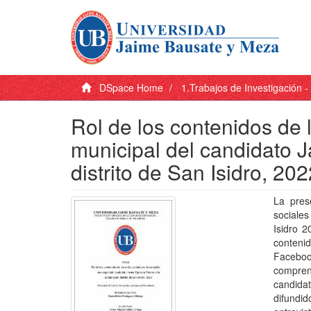
DSpace Home
1.Trabajos de Investigación 
Rol de los contenidos de 
municipal del candidato Ja
distrito de San Isidro, 20
La pres
sociale
Isidro 2
contenid
Facebook
comprend
candidat
difundid