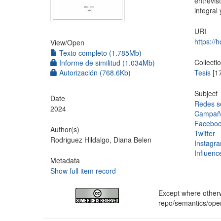
entrevi
integral
URI
https://
View/
Open
Texto completo (1.785Mb)
Collecti
Informe de similitud (1.034Mb)
Autorización (768.6Kb)
Tesis
[1
Subject
Date
Redes s
2024
Campaña
Facebo
Author(s)
Twitter
Rodriguez Hildalgo, Diana Belen
Instagr
Influenc
Metadata
Show full item record
Except where otherwi
repo/semantics/op