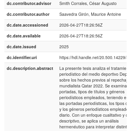
dc.contributor.advisor
Smith Corrales, César Augusto
dc.contributor.author
Saavedra Girón, Maurice Antoine
dc.date.accessioned
2026-04-27T18:26:56Z
dc.date.available
2026-04-27T18:26:56Z
dc.date.issued
2025
dc.identifier.uri
https://hdl.handle.net/20.500.14229/4
dc.description.abstract
La presente tesis analiza el tratamient
periodístico del medio deportivo Depor
sobre los hechos previos al repechaje
mundialista Qatar 2022. Se examinan 
portadas, tipos de títulos y géneros
periodísticos empleados, teniendo en 
las portadas periodísticas, los tipos de 
y los géneros periodísticos empleados 
diario. Con un enfoque cualitativo y di
descriptivo, se aplica un análisis
hermenéutico para interpretar distinto