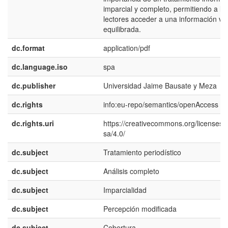
imparcial y completo, permitiendo a lo
lectores acceder a una información ve
equilibrada.
dc.format
application/pdf
dc.language.iso
spa
dc.publisher
Universidad Jaime Bausate y Meza
dc.rights
info:eu-repo/semantics/openAccess
dc.rights.uri
https://creativecommons.org/licenses/
sa/4.0/
dc.subject
Tratamiento periodístico
dc.subject
Análisis completo
dc.subject
Imparcialidad
dc.subject
Percepción modificada
dc.subject
Cobertura