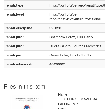
renati.type
https://purl.org/pe-repo/renati/type#tes
renati.level
https://purl.org/pe-
repo/renati/level#tituloProfesional
renati.discipline
321026
renati.juror
Chamorro Pérez, Luis Fabio
renati.juror
Rivera Calero, Lourdes Mercedes
renati.juror
Garay Peña, Luis Edilberto
renati.advisor.dni
40090002
Files in this item
Name:
TESIS FINAL-SAAVEDRA
GIRON-EMP ...
Size: