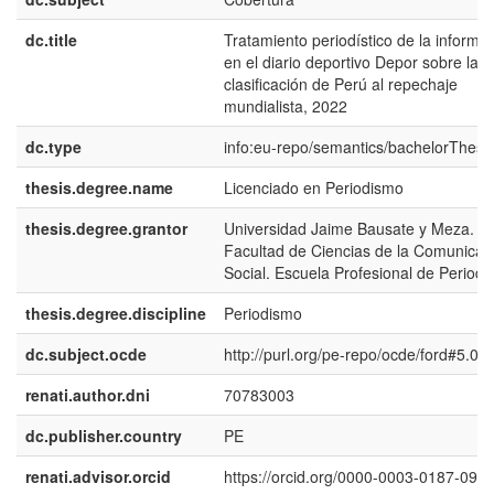
dc.title
Tratamiento periodístico de la informa
en el diario deportivo Depor sobre la
clasificación de Perú al repechaje
mundialista, 2022
dc.type
info:eu-repo/semantics/bachelorThesi
thesis.degree.name
Licenciado en Periodismo
thesis.degree.grantor
Universidad Jaime Bausate y Meza.
Facultad de Ciencias de la Comunicac
Social. Escuela Profesional de Period
thesis.degree.discipline
Periodismo
dc.subject.ocde
http://purl.org/pe-repo/ocde/ford#5.08
renati.author.dni
70783003
dc.publisher.country
PE
renati.advisor.orcid
https://orcid.org/0000-0003-0187-096