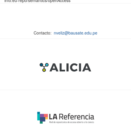
info:eu-repo/semantics/openAccess
Contacto:
nveliz@bausate.edu.pe