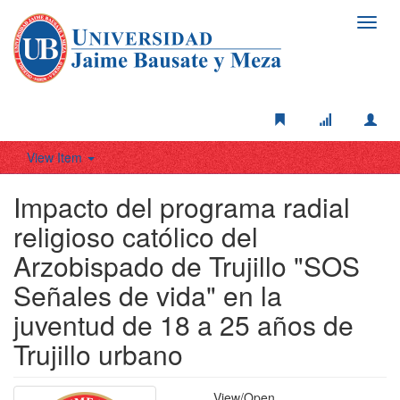
Toggl
navig
View Item
Impacto del programa radial
religioso católico del
Arzobispado de Trujillo "SOS
Señales de vida" en la
juventud de 18 a 25 años de
Trujillo urbano
View/
Open